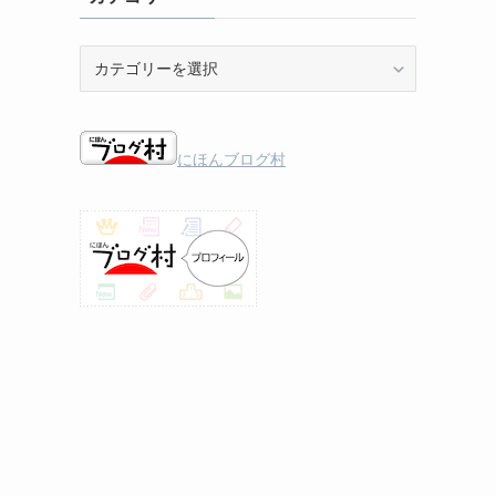
。
カ
テ
ゴ
リ
ー
にほんブログ村