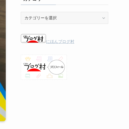
カ
テ
ゴ
リ
ー
にほんブログ村