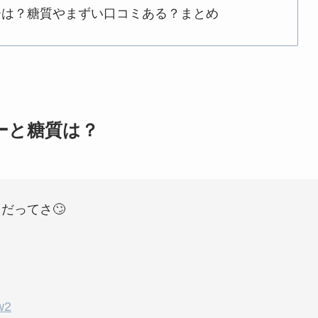
ーは？糖質やまずい口コミある？まとめ
ーと糖質は？
だってさ🙄
w2