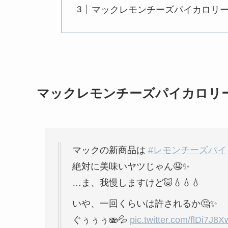
マックレモンチーズパイカロリ
マックレモンチーズパイカロリ
マックの新商品は
#レモンチーズパイ
絶対に美味いヤツじゃん🤤✨
…ま、我慢しますけど🐷💧💧💧
いや、一回くらいは許されるか🤔✨
ぐぅぅぅ🫨💦
pic.twitter.com/flDi7J8X